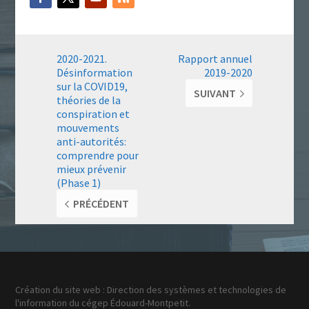
2020-2021.
Rapport annuel
Désinformation
2019-2020
sur la COVID19,
SUIVANT
théories de la
conspiration et
mouvements
anti-autorités:
comprendre pour
mieux prévenir
(Phase 1)
PRÉCÉDENT
Création du site web : Direction des systèmes et technologies de
l'information du cégep Édouard-Montpetit.