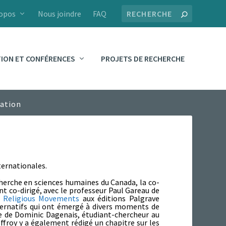
ropos
Nous joindre
FAQ
ION ET CONFÉRENCES
PROJETS DE RECHERCHE
ternationales.
echerche en sciences humaines du Canada, la co-
nt co-dirigé, avec le professeur Paul Gareau de
w Religious Movements
aux éditions Palgrave
ternatifs qui ont émergé à divers moments de
e de Dominic Dagenais, étudiant-chercheur au
froy y a également rédigé un chapitre sur les