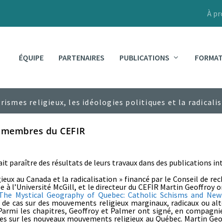
À p
ÉQUIPE
PARTENAIRES
PUBLICATIONS
FORMAT
es membres du CEFIR
t paraître des résultats de leurs travaux dans des publications in
ieux au Canada et la radicalisation » financé par le Conseil de r
à l’Université McGill, et le directeur du CEFIR Martin Geoffroy o
The Mystical Geography of Quebec: Catholic Schisms and Ne
 de cas sur des mouvements religieux marginaux, radicaux ou al
 Parmi les chapitres, Geoffroy et Palmer ont signé, en compagni
es sur les nouveaux mouvements religieux au Québec. Martin Geof