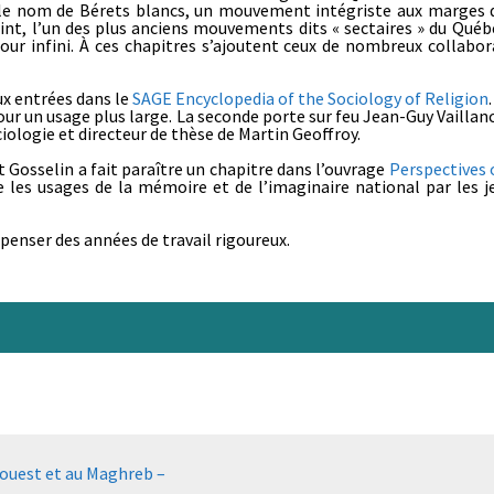
 le nom de Bérets blancs, un mouvement intégriste aux marges du
Saint, l’un des plus anciens mouvements dits « sectaires » du Québ
 infini. À ces chapitres s’ajoutent ceux de nombreux collaborat
eux entrées dans le
SAGE Encyclopedia of the Sociology of Religion
er pour un usage plus large. La seconde porte sur feu Jean-Guy Vail
ciologie et directeur de thèse de Martin Geoffroy.
t Gosselin a fait paraître un chapitre dans l’ouvrage
Perspectives 
e les usages de la mémoire et de l’imaginaire national par les j
enser des années de travail rigoureux.
l’ouest et au Maghreb –