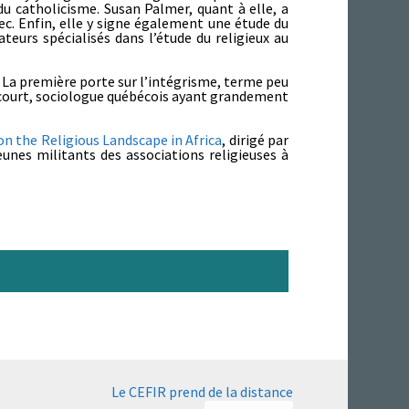
 catholicisme. Susan Palmer, quant à elle, a
ec. Enfin, elle y signe également une étude du
eurs spécialisés dans l’étude du religieux au
. La première porte sur l’intégrisme, terme peu
lancourt, sociologue québécois ayant grandement
on the Religious Landscape in Africa
, dirigé par
eunes militants des associations religieuses à
Le CEFIR prend de la distance