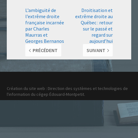
L’ambiguïté de
Droitisation et
l’extrême droite
extrême droite au
française incarnée
Québec : retour
par Charles
sur le passé et
Maurras et
regard sur
Georges Bernanos
aujourd’hui
PRÉCÉDENT
SUIVANT
Création du site web : Direction des systèmes et technologies de
l'information du cégep Édouard-Montpetit.