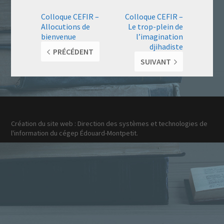
Colloque CEFIR –
Colloque CEFIR –
Allocutions de
Le trop-plein de
bienvenue
l’imagination
djihadiste
PRÉCÉDENT
SUIVANT
Création du site web : Direction des systèmes et technologies de
l'information du cégep Édouard-Montpetit.