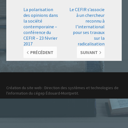
La polarisation
Le CEFIR s’associe
des opinions dans
à un chercheur
la société
reconnu à
contemporaine –
l’international
conférence du
pour ses travaux
CEFIR – 23 février
sur la
2017
radicalisation
PRÉCÉDENT
SUIVANT
Création du site web : Direction des systèmes et technologies de
l'information du cégep Édouard-Montpetit.